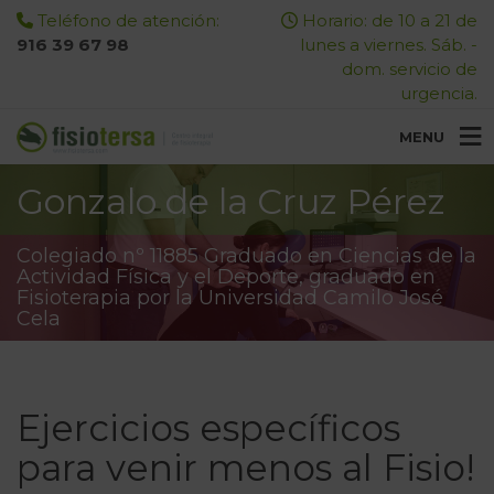
Teléfono de atención:
Horario: de 10 a 21 de
916 39 67 98
lunes a viernes. Sáb. -
dom. servicio de
urgencia.
MENU
Gonzalo de la Cruz Pérez
Colegiado nº 11885 Graduado en Ciencias de la
Actividad Física y el Deporte, graduado en
Fisioterapia por la Universidad Camilo José
Cela
Ejercicios específicos
para venir menos al Fisio!