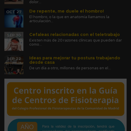
dolor...
De repente, me duele el hombro!
OCT 27
El hombro, o la que en anatomía llamamos la
articulación...
Cefaleas relacionadas con el teletrabajo
SEP 30
Existen más de 20 razones clínicas que pueden dar
como...
Ideas para mejorar tu postura trabajando
SEP 22
desde casa
De un día a otro, millones de personas en el...