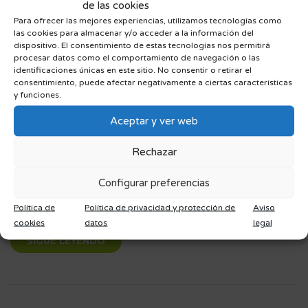
de las cookies
Para ofrecer las mejores experiencias, utilizamos tecnologías como
las cookies para almacenar y/o acceder a la información del
dispositivo. El consentimiento de estas tecnologías nos permitirá
procesar datos como el comportamiento de navegación o las
identificaciones únicas en este sitio. No consentir o retirar el
consentimiento, puede afectar negativamente a ciertas características
y funciones.
Aceptar y ver web
Las lesiones de esguince del ligamento lateral interno de la
Rechazar
rodilla resultan ser bastante frecuente dentro del deporte. A
nivel de los esguinces que se pueden producir en esta
Configurar preferencias
articulación, éste es el más frecuente. Podemos definir que
un esguince es una lesión ligamentosa en la que se produce
Política de
Política de privacidad y protección de
Aviso
un sobreestiramiento de la misma […]
cookies
datos
legal
SIGUE LEYENDO