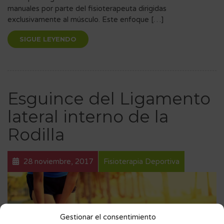
manuales por parte del fisioterapeuta dirigidas
exclusivamente al músculo. Este enfoque […]
SIGUE LEYENDO
Esguince del Ligamento
lateral interno de la
Rodilla
28 noviembre, 2017
Fisioterapia Deportiva
Gestionar el consentimiento