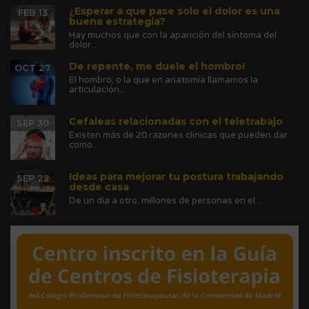
¿Esperar a que pase solo el dolor es una
FEB 13
buena estrategia?
Hay muchos que con la aparición del síntoma del
dolor...
De repente, me duele el hombro!
OCT 27
El hombro, o la que en anatomía llamamos la
articulación...
Cefaleas relacionadas con el teletrabajo
SEP 30
Existen más de 20 razones clínicas que pueden dar
como...
Ideas para mejorar tu postura trabajando
SEP 22
desde casa
De un día a otro, millones de personas en el...