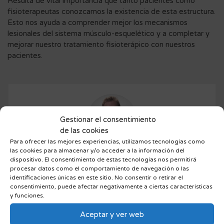
Resulta de vital importancia que tanto pacientes como
fisioterapeutas conozcamos la existencia de esta estructura.
Esto nos ayuda a comprender mejor los mecanismos
lesionales del sistema músculo-esquelético y a completar y
mejorar nuestro tratamiento fisioterápico con nuestros
pacientes.
Gestionar el consentimiento
de las cookies
Para ofrecer las mejores experiencias, utilizamos tecnologías como
las cookies para almacenar y/o acceder a la información del
dispositivo. El consentimiento de estas tecnologías nos permitirá
Gonzalo de la Cruz Pérez
procesar datos como el comportamiento de navegación o las
identificaciones únicas en este sitio. No consentir o retirar el
Colegiado
nº 11885
consentimiento, puede afectar negativamente a ciertas características
y funciones.
Graduado en Ciencias de la Actividad Física y el Deporte,
graduado en Fisioterapia por la Universidad Camilo José
Aceptar y ver web