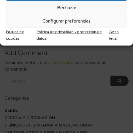
Cela
Rechazar
Configurar preferencias
Política de
Política de privacidad y protección de
Aviso
cookies
datos
legal
Add Comment
Lo siento, debes estar
conectado
para publicar un
comentario.
Categorías
BEBÉS
CIRUGÍA Y CIRCULACIÓN
CLÍNICA DE FISIOTERAPIA MAJADAHONDA
DOLORES ARTICULARES Y MUSCULARES