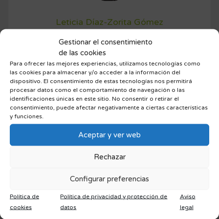
Leticia Díaz-Zorita Gómez
Gestionar el consentimiento
Colegiada
nº 8579
de las cookies
Diplomada en Fisioterapia por la Universidad Rey Juan
Para ofrecer las mejores experiencias, utilizamos tecnologías como
Carlos
las cookies para almacenar y/o acceder a la información del
dispositivo. El consentimiento de estas tecnologías nos permitirá
procesar datos como el comportamiento de navegación o las
identificaciones únicas en este sitio. No consentir o retirar el
consentimiento, puede afectar negativamente a ciertas características
y funciones.
Aceptar y ver web
Add Comment
Rechazar
Lo siento, debes estar
conectado
para publicar un
Configurar preferencias
comentario.
Política de
Política de privacidad y protección de
Aviso
cookies
datos
legal