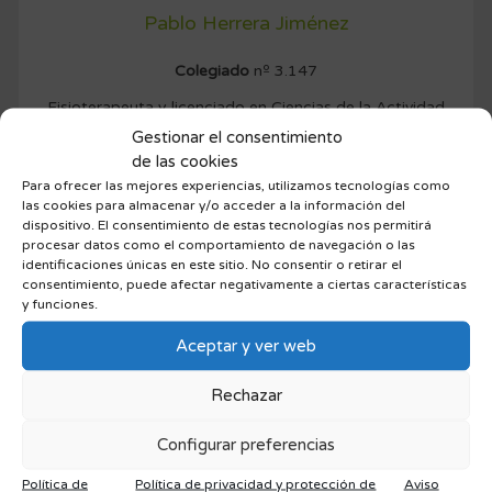
Pablo Herrera Jiménez
Colegiado
nº 3.147
Fisioterapeuta y licenciado en Ciencias de la Actividad
Física y el Deporte por la Universidad Europea de Madrid.
Gestionar el consentimiento
Vicedecano del Colegio de fisioterapeutas de la
de las cookies
Comunidad de Madrid.
Para ofrecer las mejores experiencias, utilizamos tecnologías como
las cookies para almacenar y/o acceder a la información del
dispositivo. El consentimiento de estas tecnologías nos permitirá
procesar datos como el comportamiento de navegación o las
identificaciones únicas en este sitio. No consentir o retirar el
consentimiento, puede afectar negativamente a ciertas características
y funciones.
Aceptar y ver web
Rechazar
Add Comment
Configurar preferencias
Lo siento, debes estar
conectado
para publicar un
Política de
Política de privacidad y protección de
Aviso