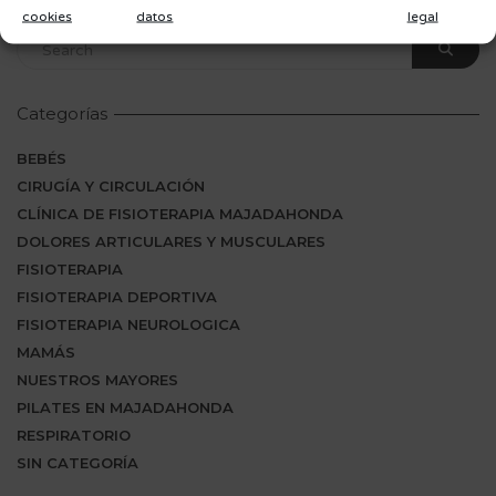
comentario.
cookies
datos
legal
Categorías
BEBÉS
CIRUGÍA Y CIRCULACIÓN
CLÍNICA DE FISIOTERAPIA MAJADAHONDA
DOLORES ARTICULARES Y MUSCULARES
FISIOTERAPIA
FISIOTERAPIA DEPORTIVA
FISIOTERAPIA NEUROLOGICA
MAMÁS
NUESTROS MAYORES
PILATES EN MAJADAHONDA
RESPIRATORIO
SIN CATEGORÍA