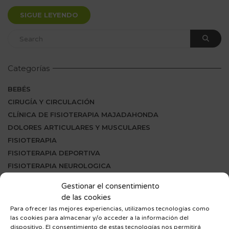
SIGUE LEYENDO
Categorías
BEBÉS
CIRUGÍA Y CIRCULACIÓN
CLÍNICA DE FISIOTERAPIA MAJADAHONDA
DOLORES ARTICULARES Y MUSCULARES
FISIOTERAPIA
FISIOTERAPIA DEPORTIVA
FISIOTERAPIA NEUROLOGICA
MAMÁS
Gestionar el consentimiento
NUESTROS MAYORES
de las cookies
PILATES EN MAJADAHONDA
Para ofrecer las mejores experiencias, utilizamos tecnologías como
RESPIRATORIO
las cookies para almacenar y/o acceder a la información del
dispositivo. El consentimiento de estas tecnologías nos permitirá