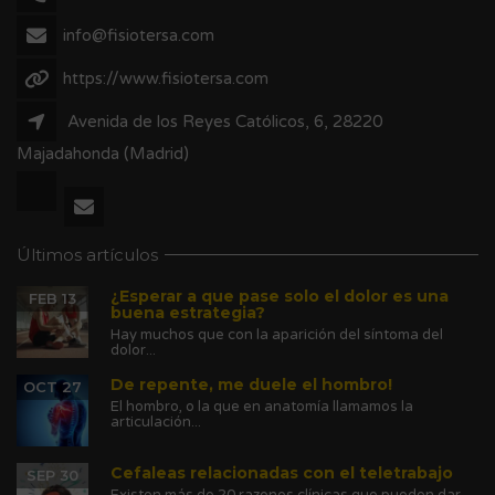
info@fisiotersa.com
https://www.fisiotersa.com
Avenida de los Reyes Católicos, 6, 28220
Majadahonda (Madrid)
Últimos artículos
¿Esperar a que pase solo el dolor es una
FEB 13
buena estrategia?
Hay muchos que con la aparición del síntoma del
dolor...
De repente, me duele el hombro!
OCT 27
El hombro, o la que en anatomía llamamos la
articulación...
Cefaleas relacionadas con el teletrabajo
SEP 30
Existen más de 20 razones clínicas que pueden dar